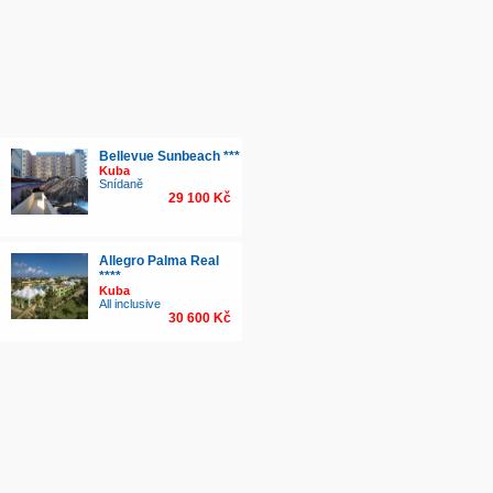
Bellevue Sunbeach ***
Kuba
Snídaně
29 100 Kč
Allegro Palma Real
****
Kuba
All inclusive
30 600 Kč